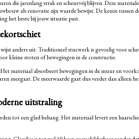
 muren die jarenlang strak en scheurvrij blijven. Deze mater
euwbouw als renovatie zijn waarde bewijst. De keuze tussen de
g het beste bij jouw situatie past.
ekortschiet
wijst anders uit. Traditioneel stucwerk is gevoelig voor sch
r kleine stoten of bewegingen in de constructie.
 Het materiaal absorbeert bewegingen in de muur en voorko
t jaren meegaat. De meerwaarde gaat dus verder dan alleen het
derne uitstraling
orden tot een glad behang. Het materiaal levert een haarscher
rming. Glasvlies is tot wel 10 keer overschilderbaar zonder da