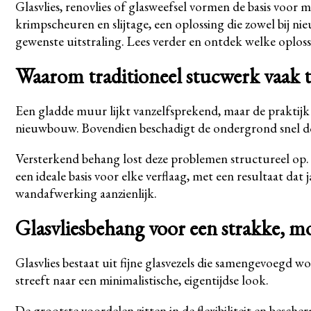
Glasvlies, renovlies of glasweefsel vormen de basis voor
krimpscheuren en slijtage, een oplossing die zowel bij ni
gewenste uitstraling. Lees verder en ontdek welke oplossin
Waarom traditioneel stucwerk vaak t
Een gladde muur lijkt vanzelfsprekend, maar de praktijk 
nieuwbouw. Bovendien beschadigt de ondergrond snel doo
Versterkend behang lost deze problemen structureel op.
een ideale basis voor elke verflaag, met een resultaat da
wandafwerking aanzienlijk.
Glasvliesbehang voor een strakke, mo
Glasvlies bestaat uit fijne glasvezels die samengevoegd w
streeft naar een minimalistische, eigentijdse look.
De grootste voordelen zitten in de flexibiliteit en besche