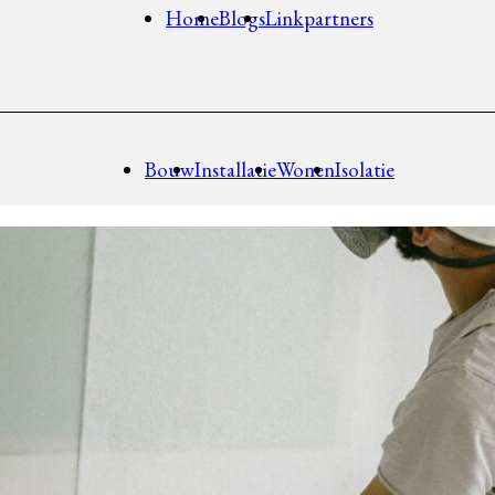
Home
Blogs
Linkpartners
Bouw
Installatie
Wonen
Isolatie